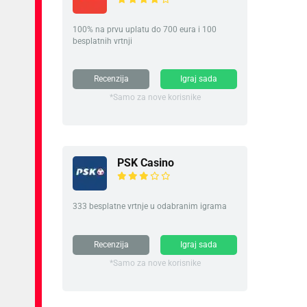
100% na prvu uplatu do 700 eura i 100
besplatnih vrtnji
Recenzija
Igraj sada
*Samo za nove korisnike
PSK Casino
333 besplatne vrtnje u odabranim igrama
Recenzija
Igraj sada
*Samo za nove korisnike