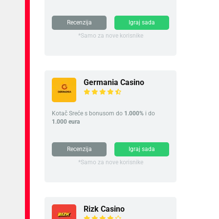
Recenzija
Igraj sada
*Samo za nove korisnike
Germania Casino
Kotač Sreće s bonusom do
1.000%
i do
1.000 eura
Recenzija
Igraj sada
*Samo za nove korisnike
Rizk Casino