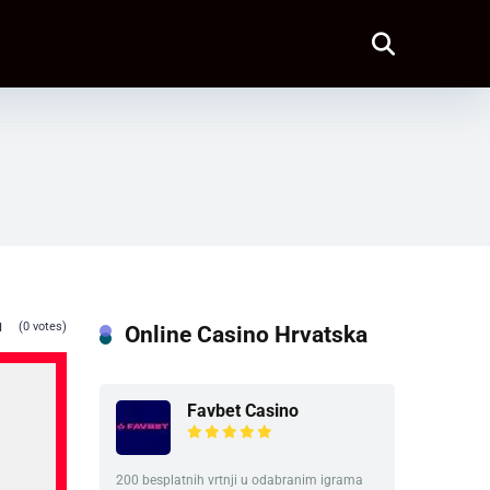
u
(
0
votes)
Online Casino Hrvatska
Favbet Casino
200 besplatnih vrtnji u odabranim igrama