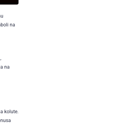
su
mboli na
,
va na
na kolute.
bonusa