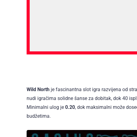
Wild North
je fascinantna slot igra razvijena od s
nudi igračima solidne šanse za dobitak, dok 40 ispl
Minimalni ulog je
0.20
, dok maksimalni može dose
budžetima.