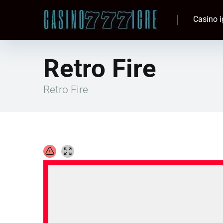
Casino i
Retro Fire
Retro Fire