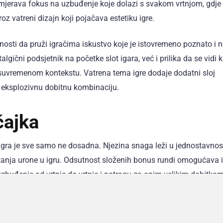
smjerava fokus na uzbuđenje koje dolazi s svakom vrtnjom, gdje 
oz vatreni dizajn koji pojačava estetiku igre.
bnosti da pruži igračima iskustvo koje je istovremeno poznato i 
algični podsjetnik na početke slot igara, već i prilika da se vidi 
u suvremenom kontekstu. Vatrena tema igre dodaje dodatni sloj
o eksplozivnu dobitnu kombinaciju.
čajka
 igra je sve samo ne dosadna. Njezina snaga leži u jednostavnost
tanja urone u igru. Odsutnost složenih bonus rundi omogućava 
 uzbuđenje od vrtnje do vrtnje i potragu za onim velikim dobitkom
 pristupačan širokom spektru igrača, od onih s manjim budžetom
amo 0.01 i maksimalnim ulogom od 1.50 virtualnih kredita, igra 