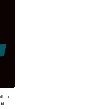
bitnih
 bi