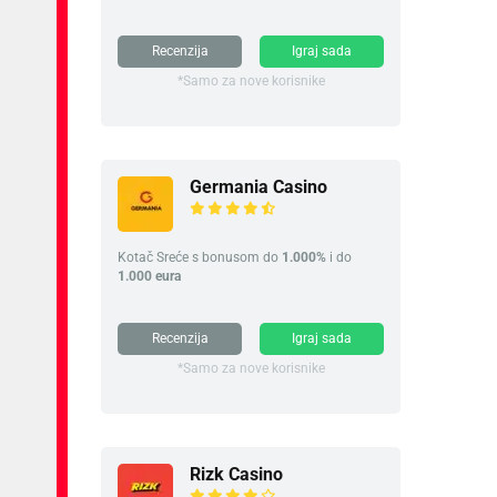
Recenzija
Igraj sada
*Samo za nove korisnike
Germania Casino
Kotač Sreće s bonusom do
1.000%
i do
1.000 eura
Recenzija
Igraj sada
*Samo za nove korisnike
Rizk Casino