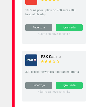
100% na prvu uplatu do 700 eura i 100
besplatnih vrtnji
Recenzija
Igraj sada
*Samo za nove korisnike
PSK Casino
333 besplatne vrtnje u odabranim igrama
Recenzija
Igraj sada
*Samo za nove korisnike