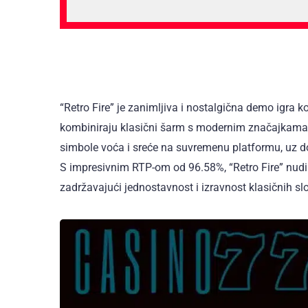
“Retro Fire” je zanimljiva i nostalgična demo igra 
kombiniraju klasični šarm s modernim značajkama. 
simbole voća i sreće na suvremenu platformu, uz d
S impresivnim RTP-om od 96.58%, “Retro Fire” nudi 
zadržavajući jednostavnost i izravnost klasičnih sl