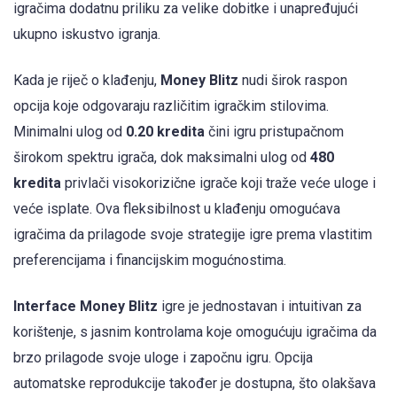
igračima dodatnu priliku za velike dobitke i unapređujući
ukupno iskustvo igranja.
Kada je riječ o klađenju,
Money Blitz
nudi širok raspon
opcija koje odgovaraju različitim igračkim stilovima.
Minimalni ulog od
0.20 kredita
čini igru pristupačnom
širokom spektru igrača, dok maksimalni ulog od
480
kredita
privlači visokorizične igrače koji traže veće uloge i
veće isplate. Ova fleksibilnost u klađenju omogućava
igračima da prilagode svoje strategije igre prema vlastitim
preferencijama i financijskim mogućnostima.
Interface
Money Blitz
igre je jednostavan i intuitivan za
korištenje, s jasnim kontrolama koje omogućuju igračima da
brzo prilagode svoje uloge i započnu igru. Opcija
automatske reprodukcije također je dostupna, što olakšava