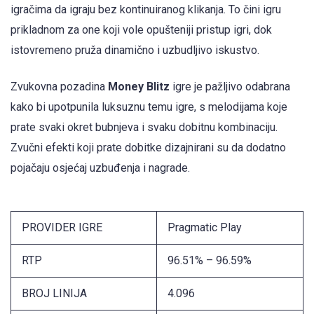
igračima da igraju bez kontinuiranog klikanja. To čini igru
prikladnom za one koji vole opušteniji pristup igri, dok
istovremeno pruža dinamično i uzbudljivo iskustvo.
Zvukovna pozadina
Money Blitz
igre je pažljivo odabrana
kako bi upotpunila luksuznu temu igre, s melodijama koje
prate svaki okret bubnjeva i svaku dobitnu kombinaciju.
Zvučni efekti koji prate dobitke dizajnirani su da dodatno
pojačaju osjećaj uzbuđenja i nagrade.
PROVIDER IGRE
Pragmatic Play
RTP
96.51% – 96.59%
BROJ LINIJA
4.096