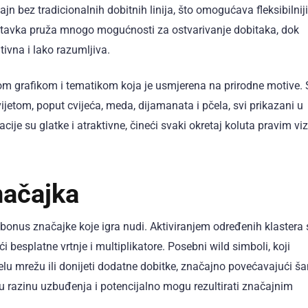
ajn bez tradicionalnih dobitnih linija, što omogućava fleksibilniji
tavka pruža mnogo mogućnosti za ostvarivanje dobitaka, dok
ivna i lako razumljiva.
m grafikom i tematikom koja je usmjerena na prirodne motive. 
ijetom, poput cvijeća, meda, dijamanata i pčela, svi prikazani u
ije su glatke i atraktivne, čineći svaki okretaj koluta pravim v
načajka
bonus značajke koje igra nudi. Aktiviranjem određenih klastera 
 besplatne vrtnje i multiplikatore. Posebni wild simboli, koji
jelu mrežu ili donijeti dodatne dobitke, značajno povećavajući š
 razinu uzbuđenja i potencijalno mogu rezultirati značajnim