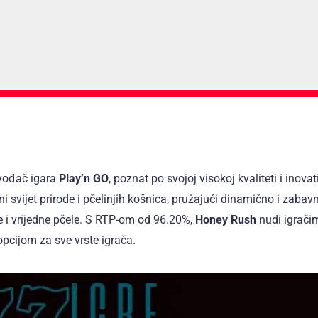
izvođač igara
Play’n GO
, poznat po svojoj visokoj kvaliteti i inovat
ni svijet prirode i pčelinjih košnica, pružajući dinamično i zabav
e i vrijedne pčele. S RTP-om od 96.20%,
Honey Rush
nudi igrači
opcijom za sve vrste igrača.