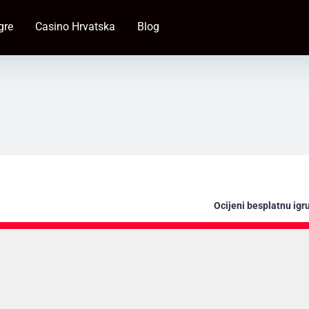
gre
Casino Hrvatska
Blog
Ocijeni besplatnu igr