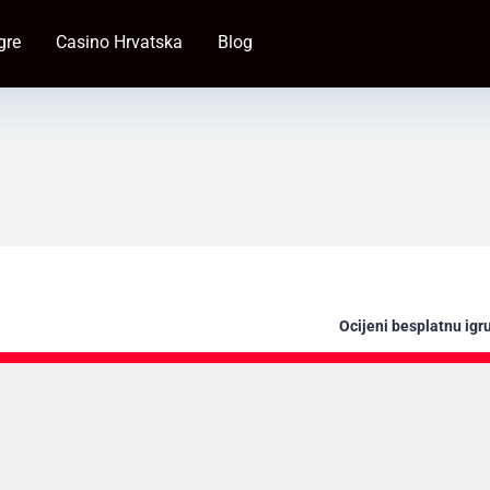
gre
Casino Hrvatska
Blog
Ocijeni besplatnu igr