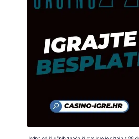
Jedna od ključnih značajki ove igre je dizajn s 88 