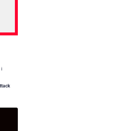
 i
ttack