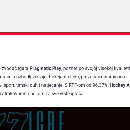
roizvođač igara
Pragmatic Play
, poznat po svojoj visokoj kvaliteti
igrače u uzbudljivi svijet hokeja na ledu, pružajući dinamično i
vi sport, timski duh i natjecanje. S RTP-om od 96.37%,
Hockey A
u atraktivnom opcijom za sve vrste igrača.