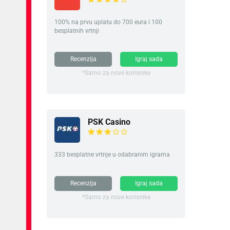
100% na prvu uplatu do 700 eura i 100
besplatnih vrtnji
Recenzija
Igraj sada
*Samo za nove korisnike
PSK Casino
333 besplatne vrtnje u odabranim igrama
Recenzija
Igraj sada
*Samo za nove korisnike