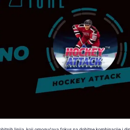
dobitnih linija, koji omogućava fokus na dobitne kombinacije i d