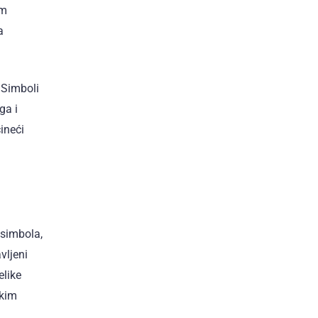
im
a
 Simboli
ga i
ineći
 simbola,
vljeni
elike
skim