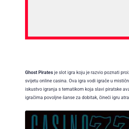
Ghost Pirates
je slot igra koju je razvio poznati pr
svijetu online casina. Ova igra vodi igrače u mistič
iskustvo igranja s tematikom koja slavi piratske a
igračima povoljne šanse za dobitak, čineći igru atr