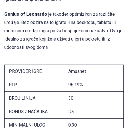
Genius of Leonardo
je također optimiziran za različite
uređaje. Bez obzira na to igrate li na desktopu, tabletu ili
mobilnom uređaju, igra pruža besprijekorno iskustvo. Ovo je
idealno za igrače koji žele uživati u igri u pokretu ili iz
udobnosti svog doma.
PROVIDER IGRE
Amusnet
RTP
96.19%
BROJ LINIJA
30
BONUS ZNAČAJKA
Da
MINIMALNI ULOG
0.30