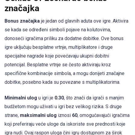
značajka
Bonus značajka
je jedan od glavnih aduta ove igre. Aktivira
se kada se određeni simboli pojave na kolutovima,
donoseći igračima priliku za dodatne dobitke. Ove bonus
igre uključuju besplatne vrtnje, multiplikatore i druge
specijalne nagrade koje povećavaju ukupni dobitni
potencijal. Besplatne vrtnje se često aktiviraju kroz
specifične kombinacije simbola, a mogu donijeti značajne
dobitke, posebno kada su povezane s multiplikatorima.
Minimalni ulog
u igri je
0.30
, što znači da igrači s manjim
budžetom mogu uživati u igri bez velikog rizika. S druge
strane,
maksimalni ulog
iznosi
60
, omogućavajući igračima
koji preferiraju veće uloge da iskoriste sve prednosti koje
igra nudi. Ovaj raspon uloga čini igru dostupnom za širok