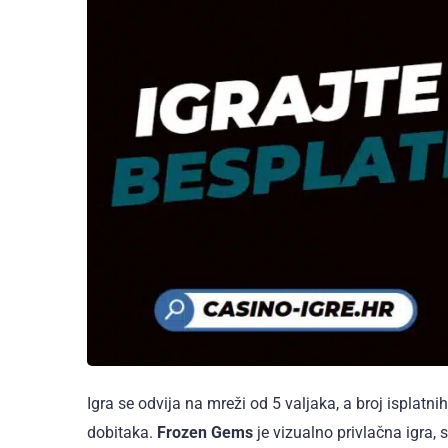
Igra se odvija na mreži od 5 valjaka, a broj isplatnih 
dobitaka.
Frozen Gems
je vizualno privlačna igra, 