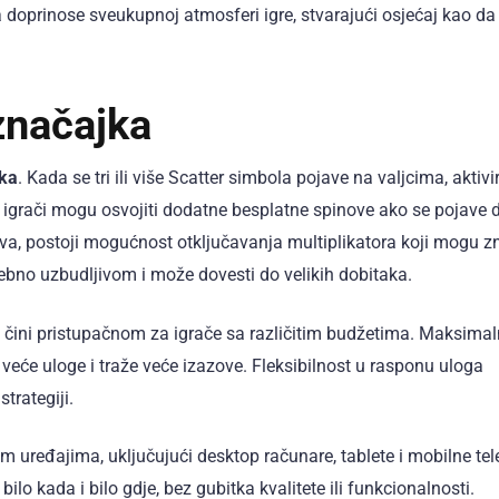
a doprinose sveukupnoj atmosferi igre, stvarajući osjećaj kao da
značajka
ka
. Kada se tri ili više Scatter simbola pojave na valjcima, aktivi
igrači mogu osvojiti dodatne besplatne spinove ako se pojave 
ova, postoji mogućnost otključavanja multiplikatora koji mogu 
ebno uzbudljivom i može dovesti do velikih dobitaka.
ru čini pristupačnom za igrače sa različitim budžetima. Maksimal
aju veće uloge i traže veće izazove. Fleksibilnost u rasponu uloga
trategiji.
 uređajima, uključujući desktop računare, tablete i mobilne tel
 bilo kada i bilo gdje, bez gubitka kvalitete ili funkcionalnosti.