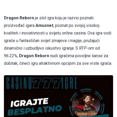
Dragon Reborn
je slot igra koju je razvio poznati
proizvođač igara
Amusnet
, poznat po svojoj visokoj
kvaliteti i inovativnosti u svijetu online casina. Ova igra vodi
igrače u fantastičan svijet zmajeva i magije, pružajući
dinamično i uzbudljivo iskustvo igranja. S RTP-om od
96.22%,
Dragon Reborn
nudi igračima povoljne šanse za
dobitak, čineći igru atraktivnom opcijom za sve vrste igrača.