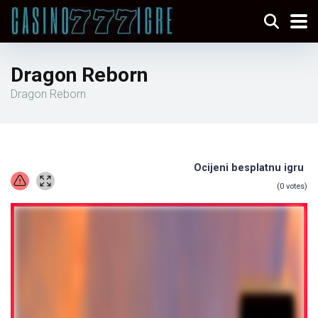
Dragon Reborn
Dragon Reborn
Ocijeni besplatnu igru
(
0
votes)