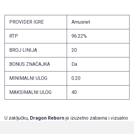
PROVIDER IGRE
Amusnet
RTP
96.22%
BROJ LINIJA
20
BONUS ZNAČAJKA
Da
MINIMALNI ULOG
0.20
MAKSIMALNI ULOG
40
U zaključku,
Dragon Reborn
je izuzetno zabavna i vizualno
privlačna slot igra koja kombinira tematiku magije i zmajeva