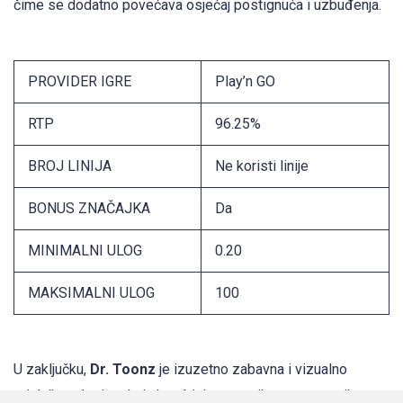
čime se dodatno povećava osjećaj postignuća i uzbuđenja.
PROVIDER IGRE
Play’n GO
RTP
96.25%
BROJ LINIJA
Ne koristi linije
BONUS ZNAČAJKA
Da
MINIMALNI ULOG
0.20
MAKSIMALNI ULOG
100
U zaključku,
Dr. Toonz
je izuzetno zabavna i vizualno
privlačna slot igra koja kombinira tematiku znanstvenih