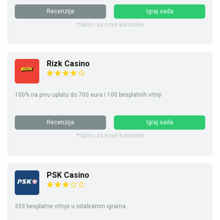
Recenzija
Igraj sada
*Samo za nove korisnike
Rizk Casino
100% na prvu uplatu do 700 eura i 100 besplatnih vrtnji
Recenzija
Igraj sada
*Samo za nove korisnike
PSK Casino
333 besplatne vrtnje u odabranim igrama