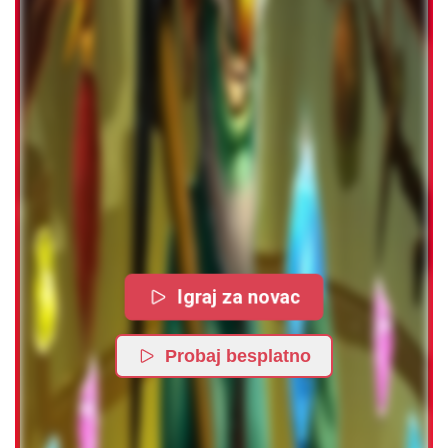
Igraj za novac
Probaj besplatno