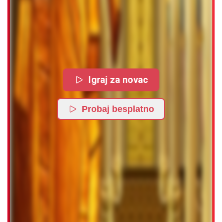
Igraj za novac
Probaj besplatno